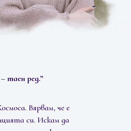
 – таен ред.”
осмоса. Вярвам, че е
енцията си. Искам да