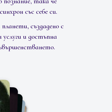
 познание, така че
инхрон със себе си.
 планети, създадено с
 услуги и достъпна
съвършенстването.