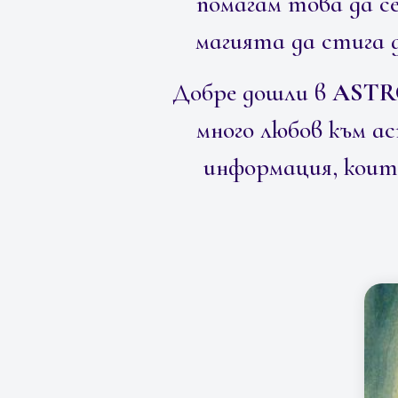
помагам това да с
магията да стига д
Добре дошли в
ASTR
много любов към а
информация, коит