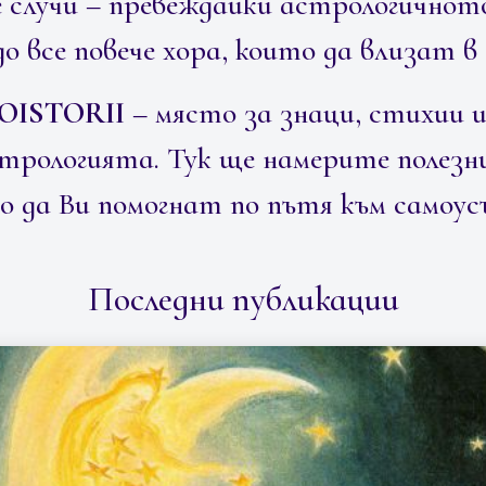
е случи – превеждайки астрологичното
о все повече хора, които да влизат в с
OISTORII
– място за знаци, стихии и
стрологията. Тук ще намерите полезни
о да Ви помогнат по пътя към самоу
Последни публикации