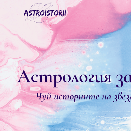
Астрология за
Чуй историите на звез