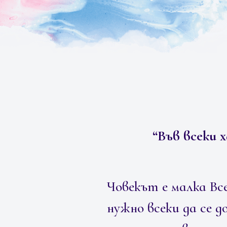
“Във всеки х
Човекът е малка Все
нужно всеки да се д