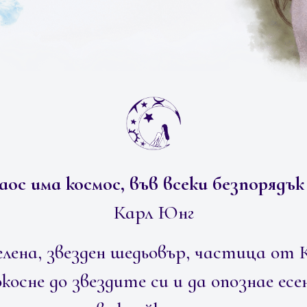
аос има космос, във всеки безпорядък
Карл Юнг
лена, звезден шедьовър, частица от К
окосне до звездите си и да опознае ес