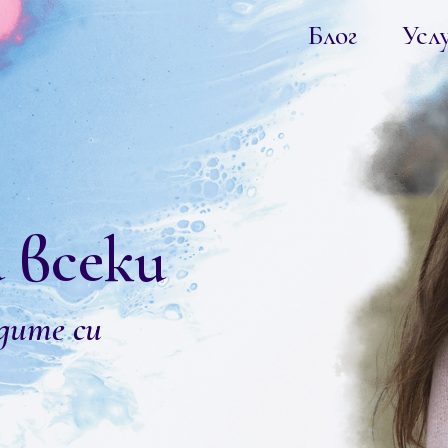
Блог
Усл
 всеки
дите си